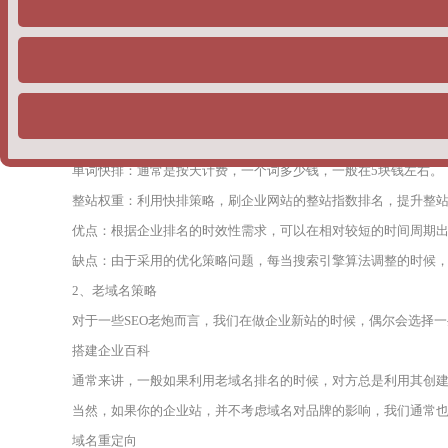
特别是对于新站，很多企业主都希望找到一个靠谱的优化方式，
根据以往企业网站排名优化的经验，PageAdmin专业建站团队，
1、快速排名
对于一些刚入SEO行业的企业主而言，对方实际上是不清楚快速排
下两种情况，主要包括：
单词快排：通常是按天计费，一个词多少钱，一般在5块钱左右。
整站权重：利用快排策略，刷企业网站的整站指数排名，提升整
优点：根据企业排名的时效性需求，可以在相对较短的时间周期
缺点：由于采用的优化策略问题，每当搜索引擎算法调整的时候
2、老域名策略
对于一些SEO老炮而言，我们在做企业新站的时候，偶尔会选择
搭建企业百科
通常来讲，一般如果利用老域名排名的时候，对方总是利用其创
当然，如果你的企业站，并不考虑域名对品牌的影响，我们通常
域名重定向