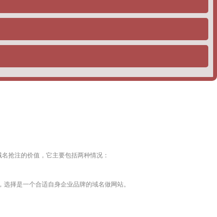
切都完全基于企业主的需求。
SEO公司都会选择这个策略，去给自己的用户做排名，一般分为如
域名抢注的价值，它主要包括两种情况：
，选择是一个合适自身企业品牌的域名做网站。