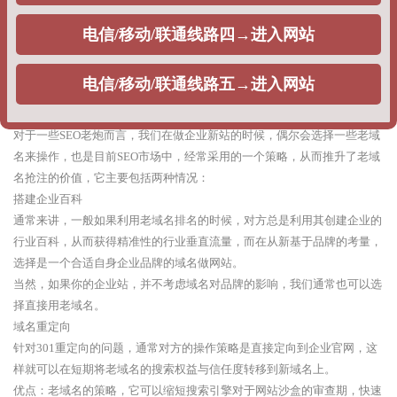
整站权重：利用快排策略，刷企业网站的整站指数排名，提升整站关键词
排名，出权重，一般不同公司根据获得权重不同，给出的报价不同。
优点：根据企业排名的时效性需求，可以在相对较短的时间周期出排名。
缺点：由于采用的优化策略问题，每当搜索引擎算法调整的时候，网站排
名就很难出现稳定排名，甚至整站遭遇降权。
2、老域名策略
对于一些SEO老炮而言，我们在做企业新站的时候，偶尔会选择一些老域
名来操作，也是目前SEO市场中，经常采用的一个策略，从而推升了老域
名抢注的价值，它主要包括两种情况：
搭建企业百科
通常来讲，一般如果利用老域名排名的时候，对方总是利用其创建企业的
行业百科，从而获得精准性的行业垂直流量，而在从新基于品牌的考量，
选择是一个合适自身企业品牌的域名做网站。
当然，如果你的企业站，并不考虑域名对品牌的影响，我们通常也可以选
择直接用老域名。
域名重定向
针对301重定向的问题，通常对方的操作策略是直接定向到企业官网，这
样就可以在短期将老域名的搜索权益与信任度转移到新域名上。
优点：老域名的策略，它可以缩短搜索引擎对于网站沙盒的审查期，快速